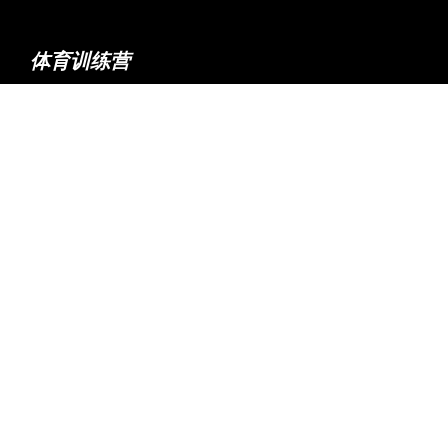
体育训练营
体育赛事