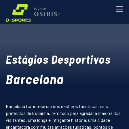
Pedido de informação
ESTÁGIOS DESPORTIVOS
de Barcelona -
Andebol
EVENTOS DESPORTIVOS
Estágios Desportivos
Nome
*
EVENTOS CORPORATIVOS
Barcelona
E-mail
*
SOBRE
Número de Telefone
NOTÍCIAS
Barcelona tornou-se um dos destinos turísticos mais
Mensagem
*
preferidos de Espanha. Tem tudo para agradar à maioria dos
visitantes: uma longa e intrigante história, uma cidade
CONTACTOS
encantadora com muitas atrações turísticas, pontos de