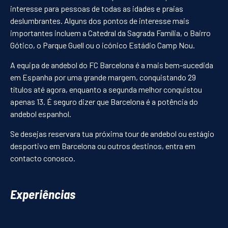
interesse para pessoas de todas as idades e praias
deslumbrantes. Alguns dos pontos de interesse mais
Li e aceito a
Política de Privacidade
importantes incluem a Catedral da Sagrada Família, o Bairro
EN
FR
CN
Gótico, o Parque Guell ou o icónico Estádio Camp Nou.
SUBMETER PEDIDO
A equipa de andebol do FC Barcelona é a mais bem-sucedida
em Espanha por uma grande margem, conquistando 29
títulos até agora, enquanto a segunda melhor conquistou
apenas 13. É seguro dizer que Barcelona é a potência do
andebol espanhol.
Se desejas reservara tua próxima tour de andebol ou estágio
desportivo em Barcelona ou outros destinos, entra em
contacto conosco.
Experiências